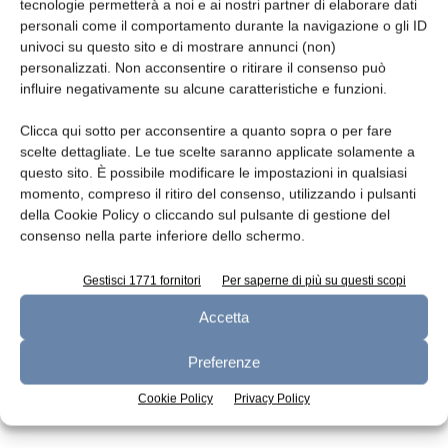
Leggi la rivista
tecnologie permetterà a noi e ai nostri partner di elaborare dati
personali come il comportamento durante la navigazione o gli ID
univoci su questo sito e di mostrare annunci (non)
personalizzati. Non acconsentire o ritirare il consenso può
influire negativamente su alcune caratteristiche e funzioni.
Clicca qui sotto per acconsentire a quanto sopra o per fare
scelte dettagliate. Le tue scelte saranno applicate solamente a
questo sito. È possibile modificare le impostazioni in qualsiasi
momento, compreso il ritiro del consenso, utilizzando i pulsanti
della Cookie Policy o cliccando sul pulsante di gestione del
n.7 - Luglio 2026
n.6 - Giugno 2026
n.5 - Maggio 2026
consenso nella parte inferiore dello schermo.
Edicola Web
Gestisci 1771 fornitori
Per saperne di più su questi scopi
Accetta
Iscriviti alla newsletter
Preferenze
Cookie Policy
Privacy Policy