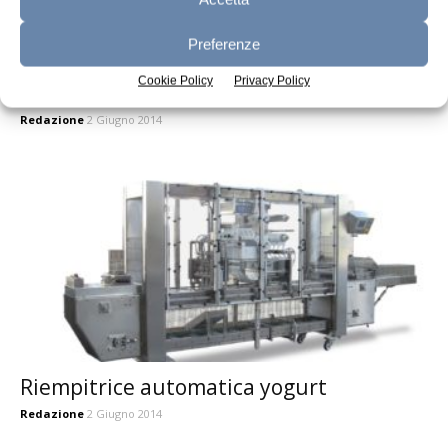
Preferenze
Cookie Policy
Privacy Policy
Contenitori di plastica
Redazione
2 Giugno 2014
Riempitrice automatica yogurt
Redazione
2 Giugno 2014