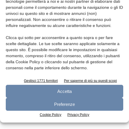
Leggi la rivista
tecnologie permetterà a noi e ai nostri partner di elaborare dati
personali come il comportamento durante la navigazione o gli ID
univoci su questo sito e di mostrare annunci (non)
personalizzati. Non acconsentire o ritirare il consenso può
influire negativamente su alcune caratteristiche e funzioni.
Clicca qui sotto per acconsentire a quanto sopra o per fare
scelte dettagliate. Le tue scelte saranno applicate solamente a
questo sito. È possibile modificare le impostazioni in qualsiasi
momento, compreso il ritiro del consenso, utilizzando i pulsanti
della Cookie Policy o cliccando sul pulsante di gestione del
n.7 - Luglio 2026
n.6 - Giugno 2026
n.5 - Maggio 2026
consenso nella parte inferiore dello schermo.
Edicola Web
Gestisci 1771 fornitori
Per saperne di più su questi scopi
Accetta
Iscriviti alla newsletter
Preferenze
Cookie Policy
Privacy Policy