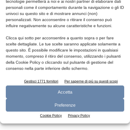
Leggi la rivista
tecnologie permetterà a noi e ai nostri partner di elaborare dati
personali come il comportamento durante la navigazione o gli ID
univoci su questo sito e di mostrare annunci (non)
personalizzati. Non acconsentire o ritirare il consenso può
influire negativamente su alcune caratteristiche e funzioni.
Clicca qui sotto per acconsentire a quanto sopra o per fare
scelte dettagliate. Le tue scelte saranno applicate solamente a
questo sito. È possibile modificare le impostazioni in qualsiasi
momento, compreso il ritiro del consenso, utilizzando i pulsanti
della Cookie Policy o cliccando sul pulsante di gestione del
n.7 - Luglio 2026
n.6 - Giugno 2026
n.5 - Maggio 2026
consenso nella parte inferiore dello schermo.
Edicola Web
Gestisci 1771 fornitori
Per saperne di più su questi scopi
Accetta
Iscriviti alla newsletter
Preferenze
Cookie Policy
Privacy Policy