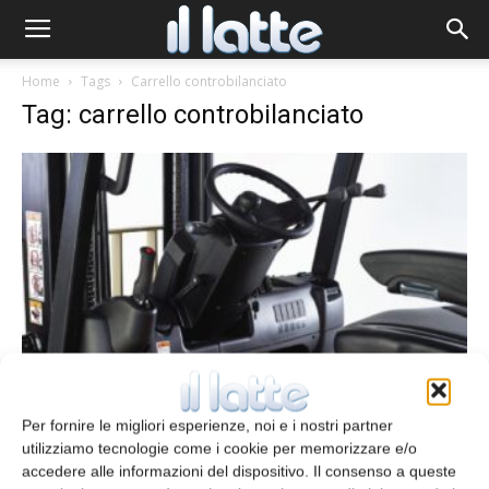
Home
Tags
Carrello controbilanciato
Tag: carrello controbilanciato
Carrelli controbilanciati
Per fornire le migliori esperienze, noi e i nostri partner
redazione
7 Agosto 2016
utilizziamo tecnologie come i cookie per memorizzare e/o
accedere alle informazioni del dispositivo. Il consenso a queste