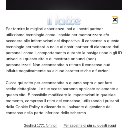
Per fornire le migliori esperienze, noi e i nostri partner
utilizziamo tecnologie come i cookie per memorizzare e/o
accedere alle informazioni del dispositivo. Il consenso a queste
tecnologie permetterà a noi e ai nostri partner di elaborare dati
personali come il comportamento durante la navigazione o gli ID
Valutazione di ceppi autoctoni da
univoci su questo sito e di mostrare annunci (non)
personalizzati. Non acconsentire o ritirare il consenso può
formaggi tipici del nord Italia
influire negativamente su alcune caratteristiche e funzioni.
Redazione
7 Marzo 2014
Clicca qui sotto per acconsentire a quanto sopra o per fare
scelte dettagliate. Le tue scelte saranno applicate solamente a
Leggi la rivista
questo sito. È possibile modificare le impostazioni in qualsiasi
momento, compreso il ritiro del consenso, utilizzando i pulsanti
della Cookie Policy o cliccando sul pulsante di gestione del
consenso nella parte inferiore dello schermo.
Gestisci 1771 fornitori
Per saperne di più su questi scopi