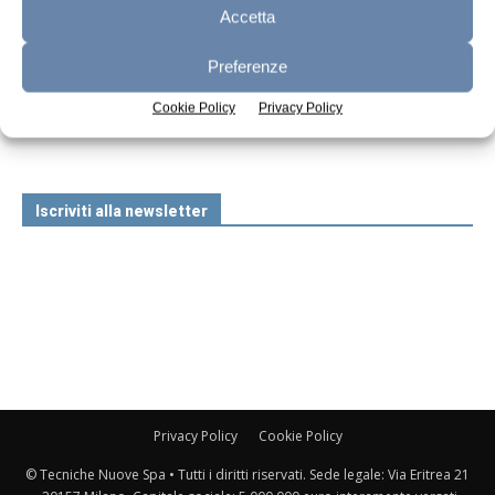
Accetta
Preferenze
n.7 - Luglio 2026
n.6 - Giugno 2026
n.5 - Maggio 2026
Edicola Web
Cookie Policy
Privacy Policy
Iscriviti alla newsletter
Privacy Policy
Cookie Policy
© Tecniche Nuove Spa • Tutti i diritti riservati. Sede legale: Via Eritrea 21