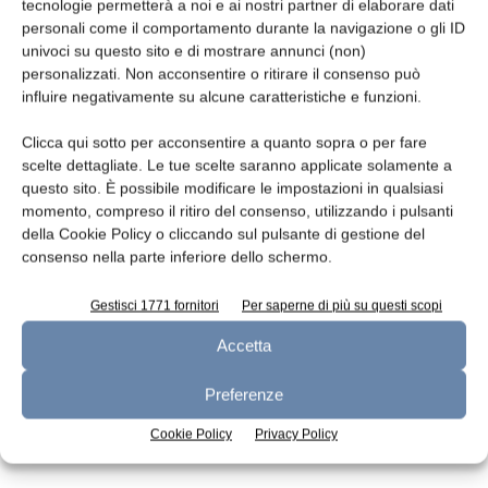
Leggi la rivista
tecnologie permetterà a noi e ai nostri partner di elaborare dati
personali come il comportamento durante la navigazione o gli ID
univoci su questo sito e di mostrare annunci (non)
personalizzati. Non acconsentire o ritirare il consenso può
influire negativamente su alcune caratteristiche e funzioni.
Clicca qui sotto per acconsentire a quanto sopra o per fare
scelte dettagliate. Le tue scelte saranno applicate solamente a
questo sito. È possibile modificare le impostazioni in qualsiasi
momento, compreso il ritiro del consenso, utilizzando i pulsanti
della Cookie Policy o cliccando sul pulsante di gestione del
n.7 - Luglio 2026
n.6 - Giugno 2026
n.5 - Maggio 2026
consenso nella parte inferiore dello schermo.
Edicola Web
Gestisci 1771 fornitori
Per saperne di più su questi scopi
Accetta
Iscriviti alla newsletter
Preferenze
Cookie Policy
Privacy Policy