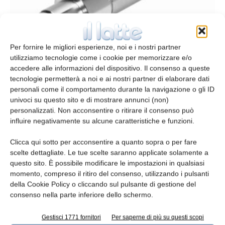
Attuatori clean design
Per fornire le migliori esperienze, noi e i nostri partner
redazione
3 Ottobre 2017
utilizziamo tecnologie come i cookie per memorizzare e/o
accedere alle informazioni del dispositivo. Il consenso a queste
tecnologie permetterà a noi e ai nostri partner di elaborare dati
personali come il comportamento durante la navigazione o gli ID
univoci su questo sito e di mostrare annunci (non)
personalizzati. Non acconsentire o ritirare il consenso può
influire negativamente su alcune caratteristiche e funzioni.
Clicca qui sotto per acconsentire a quanto sopra o per fare
scelte dettagliate. Le tue scelte saranno applicate solamente a
questo sito. È possibile modificare le impostazioni in qualsiasi
momento, compreso il ritiro del consenso, utilizzando i pulsanti
della Cookie Policy o cliccando sul pulsante di gestione del
Cilindri d’acciaio inox
consenso nella parte inferiore dello schermo.
redazione
4 Febbraio 2017
Gestisci 1771 fornitori
Per saperne di più su questi scopi