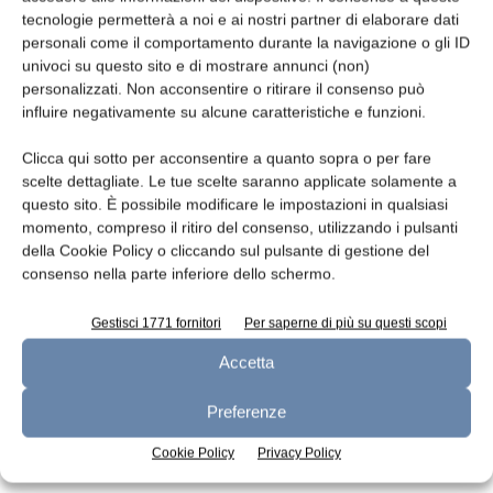
tecnologie permetterà a noi e ai nostri partner di elaborare dati
Leggi la rivista
personali come il comportamento durante la navigazione o gli ID
univoci su questo sito e di mostrare annunci (non)
personalizzati. Non acconsentire o ritirare il consenso può
influire negativamente su alcune caratteristiche e funzioni.
Clicca qui sotto per acconsentire a quanto sopra o per fare
scelte dettagliate. Le tue scelte saranno applicate solamente a
questo sito. È possibile modificare le impostazioni in qualsiasi
momento, compreso il ritiro del consenso, utilizzando i pulsanti
della Cookie Policy o cliccando sul pulsante di gestione del
consenso nella parte inferiore dello schermo.
n.7 - Luglio 2026
n.6 - Giugno 2026
n.5 - Maggio 2026
Edicola Web
Gestisci 1771 fornitori
Per saperne di più su questi scopi
Accetta
Iscriviti alla newsletter
Preferenze
Cookie Policy
Privacy Policy