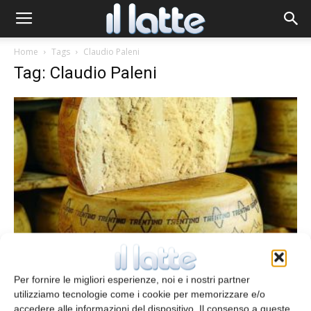
Home
Tags
Claudio Paleni
Tag: Claudio Paleni
Formaggi di montagna, valorizzazione
multifunzionale
Per fornire le migliori esperienze, noi e i nostri partner
Stefania Milanello
28 Gennaio 2014
utilizziamo tecnologie come i cookie per memorizzare e/o
accedere alle informazioni del dispositivo. Il consenso a queste