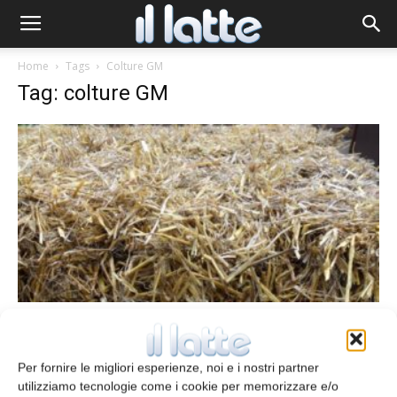
Home
Tags
Colture GM
Tag: colture GM
Lanciata banca dati delle colture GM per
garantire la sicurezza dei mangimi
nell’UE
Per fornire le migliori esperienze, noi e i nostri partner
utilizziamo tecnologie come i cookie per memorizzare e/o
redazione
5 Ottobre 2015