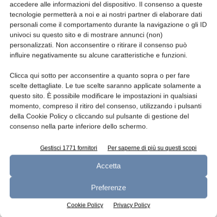
accedere alle informazioni del dispositivo. Il consenso a queste
tecnologie permetterà a noi e ai nostri partner di elaborare dati
personali come il comportamento durante la navigazione o gli ID
Leggi la rivista
univoci su questo sito e di mostrare annunci (non)
personalizzati. Non acconsentire o ritirare il consenso può
influire negativamente su alcune caratteristiche e funzioni.
Clicca qui sotto per acconsentire a quanto sopra o per fare
scelte dettagliate. Le tue scelte saranno applicate solamente a
questo sito. È possibile modificare le impostazioni in qualsiasi
momento, compreso il ritiro del consenso, utilizzando i pulsanti
della Cookie Policy o cliccando sul pulsante di gestione del
consenso nella parte inferiore dello schermo.
n.7 - Luglio 2026
n.6 - Giugno 2026
n.5 - Maggio 2026
Edicola Web
Gestisci 1771 fornitori
Per saperne di più su questi scopi
Accetta
Preferenze
Iscriviti alla newsletter
Cookie Policy
Privacy Policy