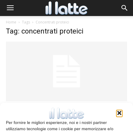
Home
Tags
Concentrati proteici
Tag: concentrati proteici
Tecnologia casearia
Trattamento del siero caseario per
l’ottenimento di concentrati proteici
Per fornire le migliori esperienze, noi e i nostri partner
utilizziamo tecnologie come i cookie per memorizzare e/o
Oxana Selari
22 Giugno 2013