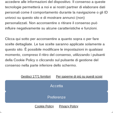
accedere alle informazioni del dispositivo. Il consenso a queste
tecnologie permetterà a noi e ai nostri partner di elaborare dati
Leggi la rivista
personali come il comportamento durante la navigazione o gli ID
univoci su questo sito e di mostrare annunci (non)
personalizzati. Non acconsentire o ritirare il consenso può
influire negativamente su alcune caratteristiche e funzioni.
Clicca qui sotto per acconsentire a quanto sopra o per fare
scelte dettagliate. Le tue scelte saranno applicate solamente a
questo sito. È possibile modificare le impostazioni in qualsiasi
momento, compreso il ritiro del consenso, utilizzando i pulsanti
della Cookie Policy o cliccando sul pulsante di gestione del
consenso nella parte inferiore dello schermo.
n.7 - Luglio 2026
n.6 - Giugno 2026
n.5 - Maggio 2026
Edicola Web
Gestisci 1771 fornitori
Per saperne di più su questi scopi
Accetta
Preferenze
Iscriviti alla newsletter
Cookie Policy
Privacy Policy