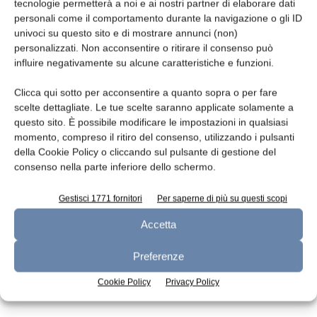
Leggi la rivista
tecnologie permetterà a noi e ai nostri partner di elaborare dati
personali come il comportamento durante la navigazione o gli ID
univoci su questo sito e di mostrare annunci (non)
personalizzati. Non acconsentire o ritirare il consenso può
influire negativamente su alcune caratteristiche e funzioni.
Clicca qui sotto per acconsentire a quanto sopra o per fare
scelte dettagliate. Le tue scelte saranno applicate solamente a
questo sito. È possibile modificare le impostazioni in qualsiasi
momento, compreso il ritiro del consenso, utilizzando i pulsanti
della Cookie Policy o cliccando sul pulsante di gestione del
n.7 - Luglio 2026
n.6 - Giugno 2026
n.5 - Maggio 2026
consenso nella parte inferiore dello schermo.
Edicola Web
Gestisci 1771 fornitori
Per saperne di più su questi scopi
Accetta
Iscriviti alla newsletter
Preferenze
Cookie Policy
Privacy Policy