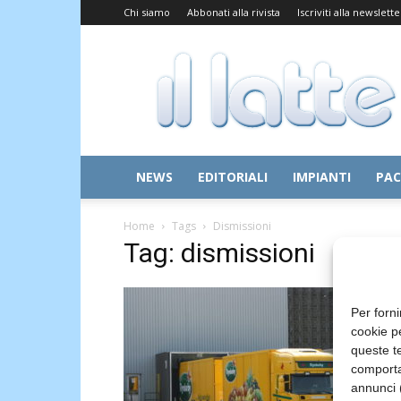
Chi siamo
Abbonati alla rivista
Iscriviti alla newslette
Il
Latte
NEWS
EDITORIALI
IMPIANTI
PAC
Home
Tags
Dismissioni
Tag: dismissioni
Per forni
cookie p
queste te
comporta
annunci (