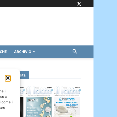
ICHE
ARCHIVIO
Leggi la rivista
me i
nso a
i come il
rare