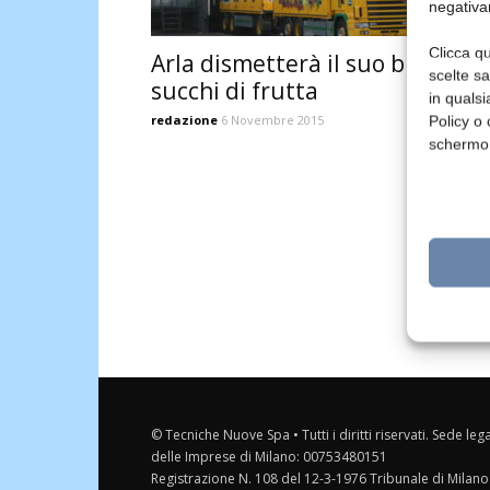
negativa
Clicca qu
Arla dismetterà il suo business
scelte s
succhi di frutta
in qualsi
redazione
6 Novembre 2015
Policy o 
schermo
© Tecniche Nuove Spa • Tutti i diritti riservati. Sede leg
delle Imprese di Milano: 00753480151
Registrazione N. 108 del 12-3-1976 Tribunale di Milano 