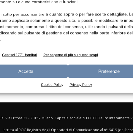
mente su alcune caratteristiche e funzioni.
Ed
i sotto per acconsentire a quanto sopra o per fare scelte dettagliate. L
aranno applicate solamente a questo sito. È possibile modificare le impo
asi momento, compreso il ritiro del consenso, utilizzando i pulsanti dell
cliccando sul pulsante di gestione del consenso nella parte inferiore del
.
Gestisci 1771 fornitori
Per saperne di più su questi scopi
Accetta
Preferenze
Cookie Policy
Privacy Policy
ale: Via Eritrea 21 - 20157 Milano. Capitale sociale: 5.000.000 euro interamente ver
- Iscritta al ROC Registro degli Operatori di Comunicazione al n° 6419 (deliber