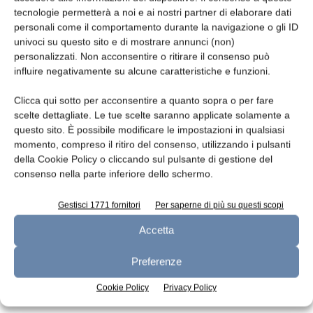
tecnologie permetterà a noi e ai nostri partner di elaborare dati
Leggi la rivista
personali come il comportamento durante la navigazione o gli ID
univoci su questo sito e di mostrare annunci (non)
personalizzati. Non acconsentire o ritirare il consenso può
influire negativamente su alcune caratteristiche e funzioni.
Clicca qui sotto per acconsentire a quanto sopra o per fare
scelte dettagliate. Le tue scelte saranno applicate solamente a
questo sito. È possibile modificare le impostazioni in qualsiasi
momento, compreso il ritiro del consenso, utilizzando i pulsanti
della Cookie Policy o cliccando sul pulsante di gestione del
consenso nella parte inferiore dello schermo.
n.7 - Luglio 2026
n.6 - Giugno 2026
n.5 - Maggio 2026
Edicola Web
Gestisci 1771 fornitori
Per saperne di più su questi scopi
Accetta
Iscriviti alla newsletter
Preferenze
Cookie Policy
Privacy Policy