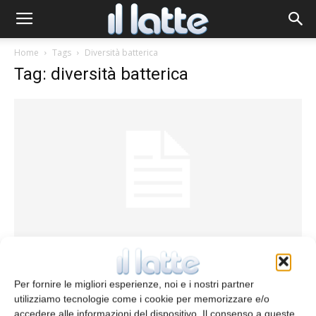
Home
Tags
Diversità batterica
Tag: diversità batterica
Studio della diversità microbica nel latte
crudo
Per fornire le migliori esperienze, noi e i nostri partner
redazione
2 Gennaio 2015
utilizziamo tecnologie come i cookie per memorizzare e/o
accedere alle informazioni del dispositivo. Il consenso a queste