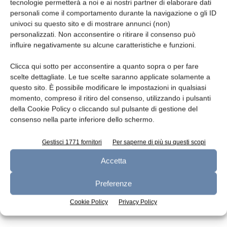
Leggi la rivista
tecnologie permetterà a noi e ai nostri partner di elaborare dati
personali come il comportamento durante la navigazione o gli ID
univoci su questo sito e di mostrare annunci (non)
personalizzati. Non acconsentire o ritirare il consenso può
influire negativamente su alcune caratteristiche e funzioni.
Clicca qui sotto per acconsentire a quanto sopra o per fare
scelte dettagliate. Le tue scelte saranno applicate solamente a
questo sito. È possibile modificare le impostazioni in qualsiasi
momento, compreso il ritiro del consenso, utilizzando i pulsanti
della Cookie Policy o cliccando sul pulsante di gestione del
n.7 - Luglio 2026
n.6 - Giugno 2026
n.5 - Maggio 2026
consenso nella parte inferiore dello schermo.
Edicola Web
Gestisci 1771 fornitori
Per saperne di più su questi scopi
Accetta
Iscriviti alla newsletter
Preferenze
Cookie Policy
Privacy Policy