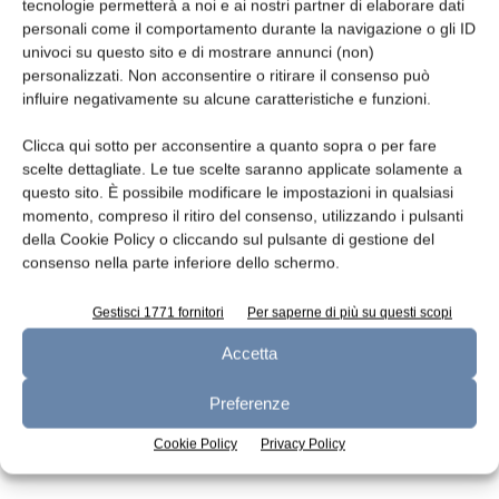
Leggi la rivista
tecnologie permetterà a noi e ai nostri partner di elaborare dati
personali come il comportamento durante la navigazione o gli ID
univoci su questo sito e di mostrare annunci (non)
personalizzati. Non acconsentire o ritirare il consenso può
influire negativamente su alcune caratteristiche e funzioni.
Clicca qui sotto per acconsentire a quanto sopra o per fare
scelte dettagliate. Le tue scelte saranno applicate solamente a
questo sito. È possibile modificare le impostazioni in qualsiasi
momento, compreso il ritiro del consenso, utilizzando i pulsanti
della Cookie Policy o cliccando sul pulsante di gestione del
n.7 - Luglio 2026
n.6 - Giugno 2026
n.5 - Maggio 2026
consenso nella parte inferiore dello schermo.
Edicola Web
Gestisci 1771 fornitori
Per saperne di più su questi scopi
Accetta
Iscriviti alla newsletter
Preferenze
Cookie Policy
Privacy Policy