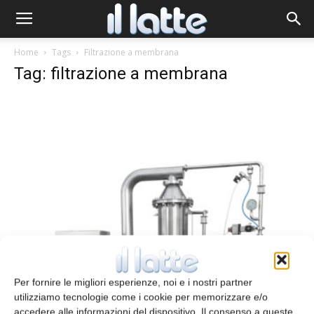
Home
Tags
Filtrazione a membrana
Tag: filtrazione a membrana
Microfiltrazione con membrane
ceramiche
Per fornire le migliori esperienze, noi e i nostri partner
redazione
7 Dicembre 2022
utilizziamo tecnologie come i cookie per memorizzare e/o
accedere alle informazioni del dispositivo. Il consenso a queste