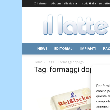
Chi siamo
Abbonati alla rivista
Iscriviti alla newslette
Il
Latte
NEWS
EDITORIALI
IMPIANTI
PAC
Home
Tags
Formaggi dop/igp
Tag: formaggi dop/igp
Per forni
cookie p
queste te
comporta
annunci (