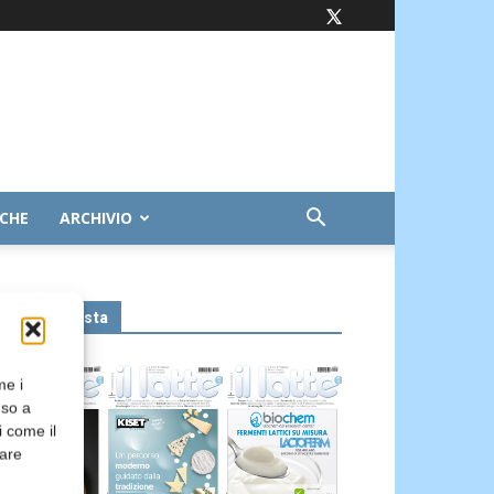
ICHE
ARCHIVIO
Leggi la rivista
me i
nso a
i come il
rare