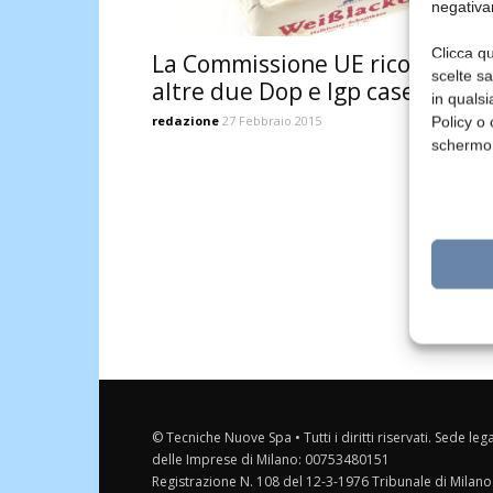
negativa
Clicca qu
La Commissione UE riconosce
scelte s
altre due Dop e Igp casearie
in qualsi
redazione
27 Febbraio 2015
Policy o 
schermo
© Tecniche Nuove Spa • Tutti i diritti riservati. Sede leg
delle Imprese di Milano: 00753480151
Registrazione N. 108 del 12-3-1976 Tribunale di Milano 