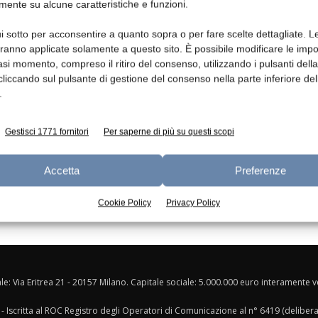
mente su alcune caratteristiche e funzioni.
Ed
i sotto per acconsentire a quanto sopra o per fare scelte dettagliate. L
aranno applicate solamente a questo sito. È possibile modificare le impo
asi momento, compreso il ritiro del consenso, utilizzando i pulsanti dell
cliccando sul pulsante di gestione del consenso nella parte inferiore del
.
Gestisci 1771 fornitori
Per saperne di più su questi scopi
Accetta
Preferenze
Cookie Policy
Privacy Policy
ale: Via Eritrea 21 - 20157 Milano. Capitale sociale: 5.000.000 euro interamente ver
- Iscritta al ROC Registro degli Operatori di Comunicazione al n° 6419 (deliber