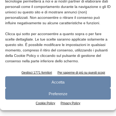
Leggi la rivista
tecnologie permetterà a noi e ai nostri partner di elaborare dati
personali come il comportamento durante la navigazione o gli ID
univoci su questo sito e di mostrare annunci (non)
personalizzati. Non acconsentire o ritirare il consenso può
influire negativamente su alcune caratteristiche e funzioni.
Clicca qui sotto per acconsentire a quanto sopra o per fare
scelte dettagliate. Le tue scelte saranno applicate solamente a
questo sito. È possibile modificare le impostazioni in qualsiasi
momento, compreso il ritiro del consenso, utilizzando i pulsanti
della Cookie Policy o cliccando sul pulsante di gestione del
n.7 - Luglio 2026
n.6 - Giugno 2026
n.5 - Maggio 2026
consenso nella parte inferiore dello schermo.
Edicola Web
Gestisci 1771 fornitori
Per saperne di più su questi scopi
Accetta
Iscriviti alla newsletter
Preferenze
Cookie Policy
Privacy Policy