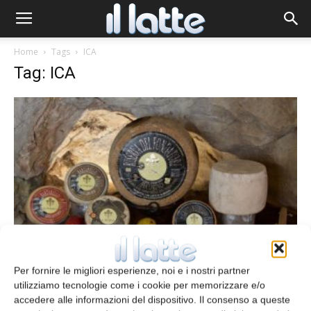
Home
Tags
ICA
Tag: ICA
Premi ICA per il caseificio “Il Fiorino”
Per fornire le migliori esperienze, noi e i nostri partner
redazione
29 Luglio 2017
utilizziamo tecnologie come i cookie per memorizzare e/o
accedere alle informazioni del dispositivo. Il consenso a queste