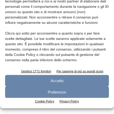
Leggi la rivista
tecnologie permetterà a noi e ai nostri partner di elaborare dati
personali come il comportamento durante la navigazione o gli ID
univoci su questo sito e di mostrare annunci (non)
personalizzati. Non acconsentire o ritirare il consenso può
influire negativamente su alcune caratteristiche e funzioni.
Clicca qui sotto per acconsentire a quanto sopra o per fare
scelte dettagliate. Le tue scelte saranno applicate solamente a
questo sito. È possibile modificare le impostazioni in qualsiasi
momento, compreso il ritiro del consenso, utilizzando i pulsanti
della Cookie Policy o cliccando sul pulsante di gestione del
n.7 - Luglio 2026
n.6 - Giugno 2026
n.5 - Maggio 2026
consenso nella parte inferiore dello schermo.
Edicola Web
Gestisci 1771 fornitori
Per saperne di più su questi scopi
Accetta
Iscriviti alla newsletter
Preferenze
Cookie Policy
Privacy Policy