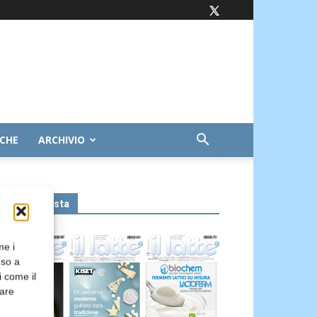
ICHE
ARCHIVIO
Leggi la rivista
me i
nso a
i come il
rare