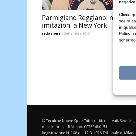
negativa
Clicca qu
Parmigiano Reggiano: nuove
scelte s
imitazioni a New York
in qualsi
redazione
5 Settembre 2013
Policy o 
schermo
© Tecniche Nuove Spa • Tutti i diritti riservati. Sede leg
delle Imprese di Milano: 00753480151
Registrazione N. 108 del 12-3-1976 Tribunale di Milano 