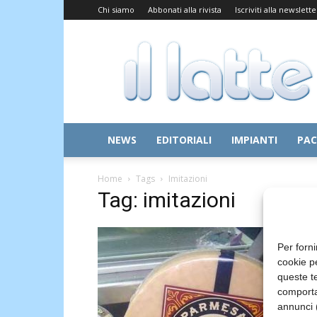
Chi siamo
Abbonati alla rivista
Iscriviti alla newslette
Il
Latte
NEWS
EDITORIALI
IMPIANTI
PAC
Home
Tags
Imitazioni
Tag: imitazioni
Per forni
cookie p
queste te
comporta
annunci (