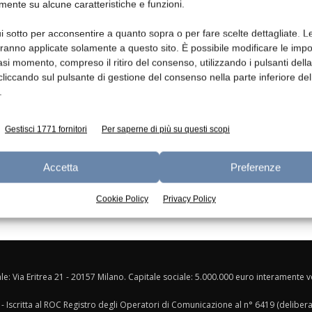
mente su alcune caratteristiche e funzioni.
Ed
i sotto per acconsentire a quanto sopra o per fare scelte dettagliate. L
aranno applicate solamente a questo sito. È possibile modificare le impo
asi momento, compreso il ritiro del consenso, utilizzando i pulsanti dell
cliccando sul pulsante di gestione del consenso nella parte inferiore del
.
Gestisci 1771 fornitori
Per saperne di più su questi scopi
Accetta
Preferenze
Cookie Policy
Privacy Policy
ale: Via Eritrea 21 - 20157 Milano. Capitale sociale: 5.000.000 euro interamente ver
- Iscritta al ROC Registro degli Operatori di Comunicazione al n° 6419 (deliber