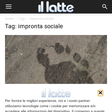
Home
Tags
Impronta sociale
Tag: impronta sociale
In via di definizione l’impronta sociale di
un prodotto/servizio
Per fornire le migliori esperienze, noi e i nostri partner
redazione
12 Maggio 2015
utilizziamo tecnologie come i cookie per memorizzare e/o
accedere alle informazioni del dispositivo. Il consenso a queste