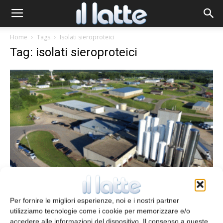
Home
Tags
Isolati sieroproteici
Tag: isolati sieroproteici
FrieslandCampina fa shopping in
Wisconsin
Per fornire le migliori esperienze, noi e i nostri partner
redazione
5 Dicembre 2025
utilizziamo tecnologie come i cookie per memorizzare e/o
accedere alle informazioni del dispositivo. Il consenso a queste