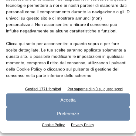
tecnologie permetterà a noi e ai nostri partner di elaborare dati
Leggi la rivista
personali come il comportamento durante la navigazione o gli ID
univoci su questo sito e di mostrare annunci (non)
personalizzati. Non acconsentire o ritirare il consenso può
influire negativamente su alcune caratteristiche e funzioni.
Clicca qui sotto per acconsentire a quanto sopra o per fare
scelte dettagliate. Le tue scelte saranno applicate solamente a
questo sito. È possibile modificare le impostazioni in qualsiasi
momento, compreso il ritiro del consenso, utilizzando i pulsanti
della Cookie Policy o cliccando sul pulsante di gestione del
consenso nella parte inferiore dello schermo.
n.7 - Luglio 2026
n.6 - Giugno 2026
n.5 - Maggio 2026
Edicola Web
Gestisci 1771 fornitori
Per saperne di più su questi scopi
Accetta
Iscriviti alla newsletter
Preferenze
Cookie Policy
Privacy Policy