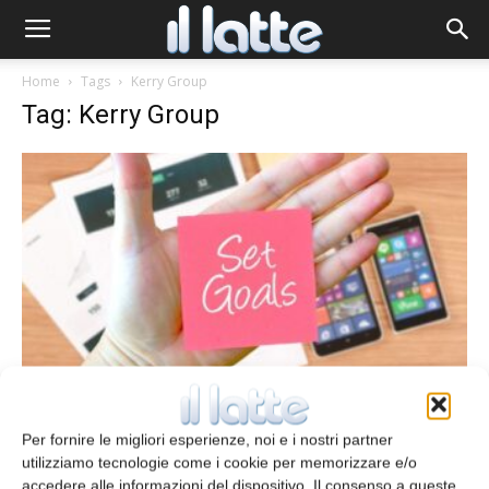
Home
Tags
Kerry Group
Tag: Kerry Group
Kerry Group verso l’acquisizione di
Biosearch Life
Per fornire le migliori esperienze, noi e i nostri partner
redazione
15 Febbraio 2021
utilizziamo tecnologie come i cookie per memorizzare e/o
accedere alle informazioni del dispositivo. Il consenso a queste