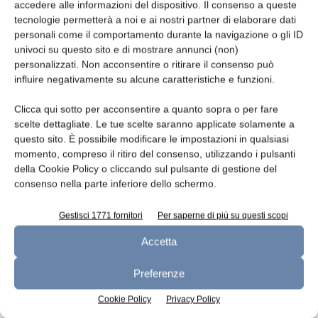
accedere alle informazioni del dispositivo. Il consenso a queste
tecnologie permetterà a noi e ai nostri partner di elaborare dati
Leggi la rivista
personali come il comportamento durante la navigazione o gli ID
univoci su questo sito e di mostrare annunci (non)
personalizzati. Non acconsentire o ritirare il consenso può
influire negativamente su alcune caratteristiche e funzioni.
Clicca qui sotto per acconsentire a quanto sopra o per fare
scelte dettagliate. Le tue scelte saranno applicate solamente a
questo sito. È possibile modificare le impostazioni in qualsiasi
momento, compreso il ritiro del consenso, utilizzando i pulsanti
della Cookie Policy o cliccando sul pulsante di gestione del
consenso nella parte inferiore dello schermo.
n.7 - Luglio 2026
n.6 - Giugno 2026
n.5 - Maggio 2026
Edicola Web
Gestisci 1771 fornitori
Per saperne di più su questi scopi
Accetta
Preferenze
Iscriviti alla newsletter
Cookie Policy
Privacy Policy