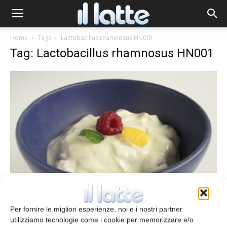
Home
Tags
Lactobacillus rhamnosus HN001
Tag: Lactobacillus rhamnosus HN001
Tecnologia casearia
Ottimizzazione di uno yogurt
delattosato
Per fornire le migliori esperienze, noi e i nostri partner
utilizziamo tecnologie come i cookie per memorizzare e/o
redazione
19 Giugno 2013