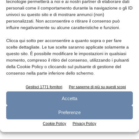
Leggi la rivista
tecnologie permetterà a noi e ai nostri partner di elaborare dati
personali come il comportamento durante la navigazione o gli ID
univoci su questo sito e di mostrare annunci (non)
personalizzati. Non acconsentire o ritirare il consenso può
influire negativamente su alcune caratteristiche e funzioni.
Clicca qui sotto per acconsentire a quanto sopra o per fare
scelte dettagliate. Le tue scelte saranno applicate solamente a
questo sito. È possibile modificare le impostazioni in qualsiasi
momento, compreso il ritiro del consenso, utilizzando i pulsanti
della Cookie Policy o cliccando sul pulsante di gestione del
n.7 - Luglio 2026
n.6 - Giugno 2026
n.5 - Maggio 2026
consenso nella parte inferiore dello schermo.
Edicola Web
Gestisci 1771 fornitori
Per saperne di più su questi scopi
Accetta
Iscriviti alla newsletter
Preferenze
Cookie Policy
Privacy Policy