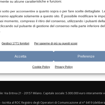
mente su alcune caratteristiche e funzioni.
Ed
i sotto per acconsentire a quanto sopra o per fare scelte dettagliate. L
aranno applicate solamente a questo sito. È possibile modificare le impo
asi momento, compreso il ritiro del consenso, utilizzando i pulsanti dell
cliccando sul pulsante di gestione del consenso nella parte inferiore del
.
Gestisci 1771 fornitori
Per saperne di più su questi scopi
Accetta
Preferenze
Cookie Policy
Privacy Policy
ale: Via Eritrea 21 - 20157 Milano. Capitale sociale: 5.000.000 euro interamente ver
- Iscritta al ROC Registro degli Operatori di Comunicazione al n° 6419 (deliber