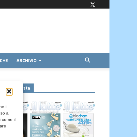
ICHE
ARCHIVIO
Leggi la rivista
me i
nso a
i come il
rare