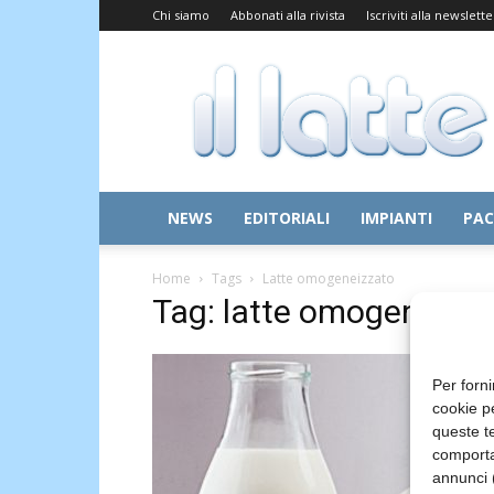
Chi siamo
Abbonati alla rivista
Iscriviti alla newslette
Il
Latte
NEWS
EDITORIALI
IMPIANTI
PAC
Home
Tags
Latte omogeneizzato
Tag: latte omogeneizz
Per forni
cookie p
queste te
comporta
annunci (