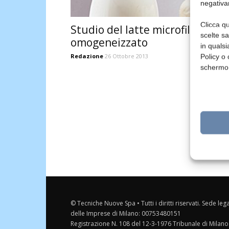
negativa
Clicca qu
Studio del latte microfiltrato e
scelte s
omogeneizzato
in qualsi
Redazione
26 Ottobre 2013
Policy o 
schermo
© Tecniche Nuove Spa • Tutti i diritti riservati. Sede leg
delle Imprese di Milano: 00753480151
Registrazione N. 108 del 12-3-1976 Tribunale di Milano 