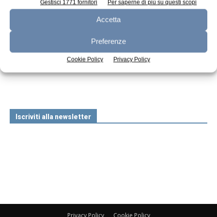
Gestisci 1771 fornitori
Per saperne di più su questi scopi
Accetta
Preferenze
n.7 - Luglio 2026
n.6 - Giugno 2026
n.5 - Maggio 2026
Cookie Policy
Privacy Policy
Edicola Web
Iscriviti alla newsletter
Privacy Policy
Cookie Policy