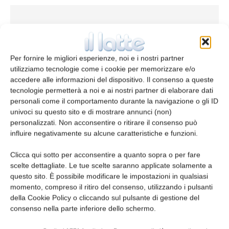
Per fornire le migliori esperienze, noi e i nostri partner
utilizziamo tecnologie come i cookie per memorizzare e/o
accedere alle informazioni del dispositivo. Il consenso a queste
tecnologie permetterà a noi e ai nostri partner di elaborare dati
personali come il comportamento durante la navigazione o gli ID
univoci su questo sito e di mostrare annunci (non)
Le macchine per il packaging regalano
personalizzati. Non acconsentire o ritirare il consenso può
soddisfazioni all’Italia
influire negativamente su alcune caratteristiche e funzioni.
redazione
23 Maggio 2017
Clicca qui sotto per acconsentire a quanto sopra o per fare
scelte dettagliate. Le tue scelte saranno applicate solamente a
questo sito. È possibile modificare le impostazioni in qualsiasi
Leggi la rivista
momento, compreso il ritiro del consenso, utilizzando i pulsanti
della Cookie Policy o cliccando sul pulsante di gestione del
consenso nella parte inferiore dello schermo.