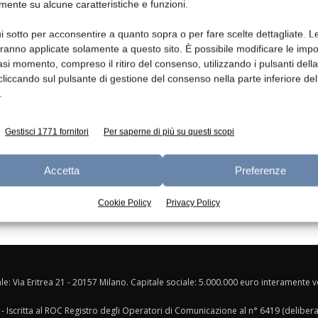
mente su alcune caratteristiche e funzioni.
Ed
i sotto per acconsentire a quanto sopra o per fare scelte dettagliate. L
aranno applicate solamente a questo sito. È possibile modificare le impo
asi momento, compreso il ritiro del consenso, utilizzando i pulsanti dell
cliccando sul pulsante di gestione del consenso nella parte inferiore del
.
Gestisci 1771 fornitori
Per saperne di più su questi scopi
Accetta
Preferenze
Cookie Policy
Privacy Policy
ale: Via Eritrea 21 - 20157 Milano. Capitale sociale: 5.000.000 euro interamente ver
- Iscritta al ROC Registro degli Operatori di Comunicazione al n° 6419 (deliber