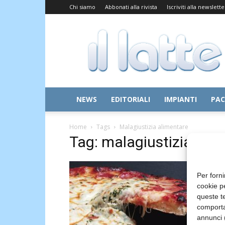
Chi siamo
Abbonati alla rivista
Iscriviti alla newslette
Il
Latte
NEWS
EDITORIALI
IMPIANTI
PAC
Home
Tags
Malagiustizia alimentare
Tag: malagiustizia ali
Per forni
cookie p
queste te
comporta
annunci (