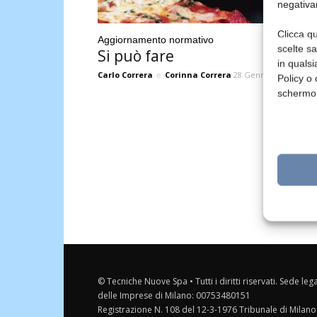
negativa
Clicca qu
Aggiornamento normativo
scelte s
Si può fare
in qualsi
Carlo Correra
e
Corinna Correra
28 Gennaio 2014
Policy o 
schermo
© Tecniche Nuove Spa • Tutti i diritti riservati. Sede leg
delle Imprese di Milano: 00753480151
Registrazione N. 108 del 12-3-1976 Tribunale di Milano 