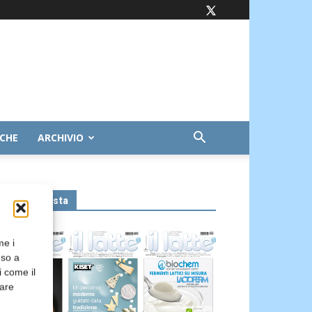
ICHE
ARCHIVIO
Leggi la rivista
me i
nso a
i come il
rare