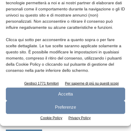
tecnologie permetterà a noi e ai nostri partner di elaborare dati
personali come il comportamento durante la navigazione o gli ID
Software gestionale
univoci su questo sito e di mostrare annunci (non)
personalizzati. Non acconsentire o ritirare il consenso può
redazione
28 Ottobre 2015
influire negativamente su alcune caratteristiche e funzioni.
Clicca qui sotto per acconsentire a quanto sopra o per fare
scelte dettagliate. Le tue scelte saranno applicate solamente a
questo sito. È possibile modificare le impostazioni in qualsiasi
momento, compreso il ritiro del consenso, utilizzando i pulsanti
della Cookie Policy o cliccando sul pulsante di gestione del
consenso nella parte inferiore dello schermo.
Gestisci 1771 fornitori
Per saperne di più su questi scopi
Accetta
Aspetti legislativi e procedurali della
Preferenze
manutenzione elettrica
Massimo Granchi
e
Riccardo Bozzo
26 Dicembre 2013
Cookie Policy
Privacy Policy