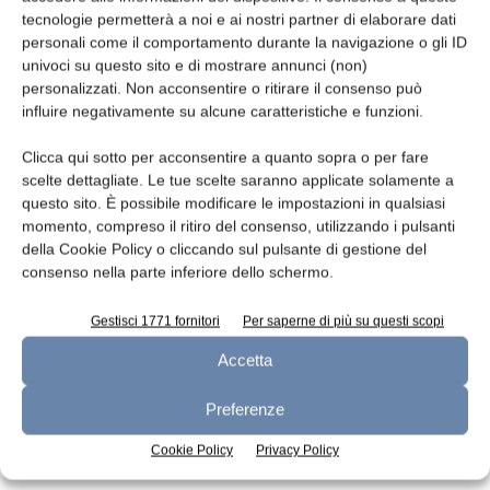
tecnologie permetterà a noi e ai nostri partner di elaborare dati
Leggi la rivista
personali come il comportamento durante la navigazione o gli ID
univoci su questo sito e di mostrare annunci (non)
personalizzati. Non acconsentire o ritirare il consenso può
influire negativamente su alcune caratteristiche e funzioni.
Clicca qui sotto per acconsentire a quanto sopra o per fare
scelte dettagliate. Le tue scelte saranno applicate solamente a
questo sito. È possibile modificare le impostazioni in qualsiasi
momento, compreso il ritiro del consenso, utilizzando i pulsanti
della Cookie Policy o cliccando sul pulsante di gestione del
consenso nella parte inferiore dello schermo.
n.7 - Luglio 2026
n.6 - Giugno 2026
n.5 - Maggio 2026
Edicola Web
Gestisci 1771 fornitori
Per saperne di più su questi scopi
Accetta
Iscriviti alla newsletter
Preferenze
Cookie Policy
Privacy Policy