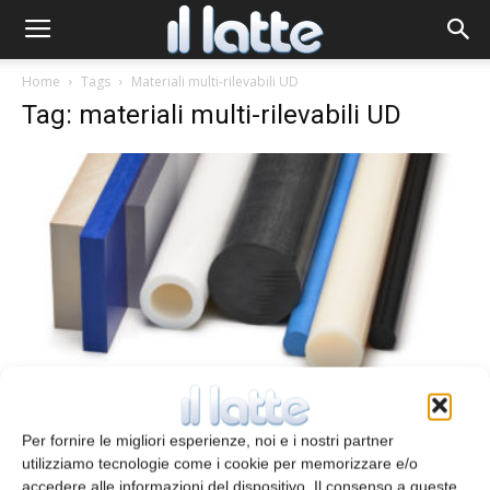
Home
Tags
Materiali multi-rilevabili UD
Tag: materiali multi-rilevabili UD
Materiali rilevabili otticamente, a metal
detector e raggi X
Per fornire le migliori esperienze, noi e i nostri partner
redazione
29 Aprile 2020
utilizziamo tecnologie come i cookie per memorizzare e/o
accedere alle informazioni del dispositivo. Il consenso a queste