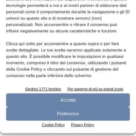
tecnologie permetterà a noi e ai nostri partner di elaborare dati
Leggi la rivista
personali come il comportamento durante la navigazione o gli ID
univoci su questo sito e di mostrare annunci (non)
personalizzati. Non acconsentire o ritirare il consenso può
influire negativamente su alcune caratteristiche e funzioni.
Clicca qui sotto per acconsentire a quanto sopra o per fare
scelte dettagliate. Le tue scelte saranno applicate solamente a
questo sito. È possibile modificare le impostazioni in qualsiasi
momento, compreso il ritiro del consenso, utilizzando i pulsanti
della Cookie Policy o cliccando sul pulsante di gestione del
consenso nella parte inferiore dello schermo.
n.7 - Luglio 2026
n.6 - Giugno 2026
n.5 - Maggio 2026
Edicola Web
Gestisci 1771 fornitori
Per saperne di più su questi scopi
Accetta
Iscriviti alla newsletter
Preferenze
Cookie Policy
Privacy Policy