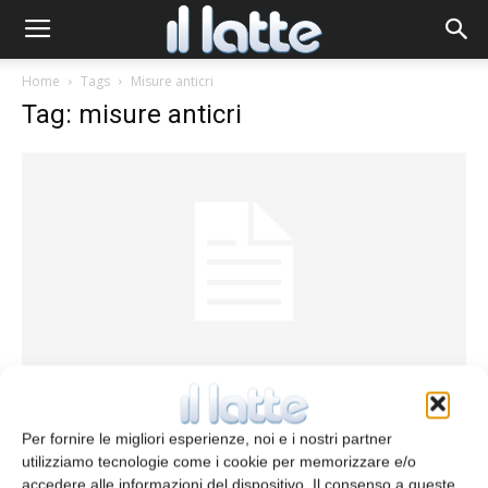
Home
Tags
Misure anticri
Tag: misure anticri
La regione Lombardia a supporto della
filiera latte
Per fornire le migliori esperienze, noi e i nostri partner
redazione
13 Maggio 2016
utilizziamo tecnologie come i cookie per memorizzare e/o
accedere alle informazioni del dispositivo. Il consenso a queste