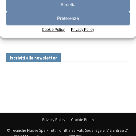
Accetta
Preferenze
n.7 - Luglio 2026
n.6 - Giugno 2026
n.5 - Maggio 2026
Edicola Web
Cookie Policy
Privacy Policy
Iscriviti alla newsletter
Privacy Policy
Cookie Policy
© Tecniche Nuove Spa • Tutti i diritti riservati. Sede legale: Via Eritrea 21