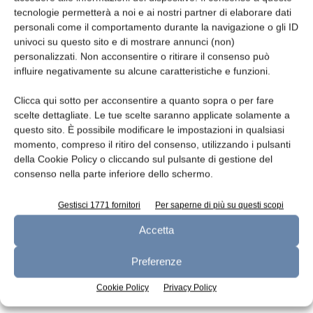
tecnologie permetterà a noi e ai nostri partner di elaborare dati
Leggi la rivista
personali come il comportamento durante la navigazione o gli ID
univoci su questo sito e di mostrare annunci (non)
personalizzati. Non acconsentire o ritirare il consenso può
influire negativamente su alcune caratteristiche e funzioni.
Clicca qui sotto per acconsentire a quanto sopra o per fare
scelte dettagliate. Le tue scelte saranno applicate solamente a
questo sito. È possibile modificare le impostazioni in qualsiasi
momento, compreso il ritiro del consenso, utilizzando i pulsanti
della Cookie Policy o cliccando sul pulsante di gestione del
consenso nella parte inferiore dello schermo.
n.7 - Luglio 2026
n.6 - Giugno 2026
n.5 - Maggio 2026
Edicola Web
Gestisci 1771 fornitori
Per saperne di più su questi scopi
Accetta
Iscriviti alla newsletter
Preferenze
Cookie Policy
Privacy Policy