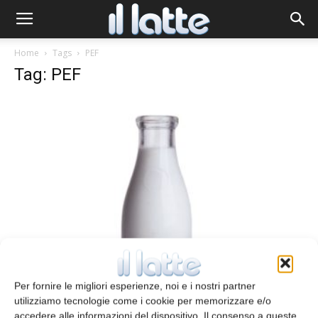
Home
Tags
PEF
Tag: PEF
Campi elettrici pulsati e crescita
microbica
Per fornire le migliori esperienze, noi e i nostri partner
Redazione
20 Novembre 2013
utilizziamo tecnologie come i cookie per memorizzare e/o
accedere alle informazioni del dispositivo. Il consenso a queste