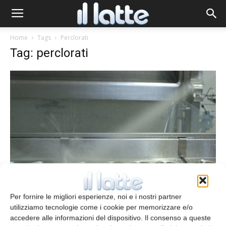
Home
Tags
Perclorati
Tag: perclorati
(per)Clorati: quali rischi?
Per fornire le migliori esperienze, noi e i nostri partner
Ivano De Noni
1 Febbraio 2024
utilizziamo tecnologie come i cookie per memorizzare e/o
accedere alle informazioni del dispositivo. Il consenso a queste