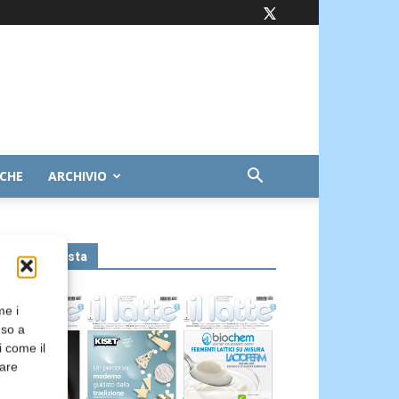
ICHE
ARCHIVIO
Leggi la rivista
me i
nso a
i come il
rare