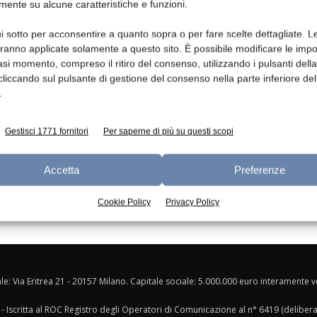
mente su alcune caratteristiche e funzioni.
Ed
i sotto per acconsentire a quanto sopra o per fare scelte dettagliate. L
aranno applicate solamente a questo sito. È possibile modificare le impo
asi momento, compreso il ritiro del consenso, utilizzando i pulsanti dell
cliccando sul pulsante di gestione del consenso nella parte inferiore del
.
Gestisci 1771 fornitori
Per saperne di più su questi scopi
Accetta
Preferenze
Cookie Policy
Privacy Policy
ale: Via Eritrea 21 - 20157 Milano. Capitale sociale: 5.000.000 euro interamente ver
- Iscritta al ROC Registro degli Operatori di Comunicazione al n° 6419 (deliber