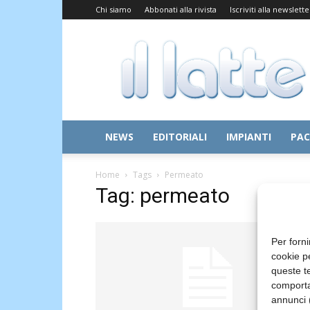
Chi siamo
Abbonati alla rivista
Iscriviti alla newslette
Il
Latte
NEWS
EDITORIALI
IMPIANTI
PAC
Home
Tags
Permeato
Tag: permeato
Per forni
cookie p
queste te
comporta
annunci (