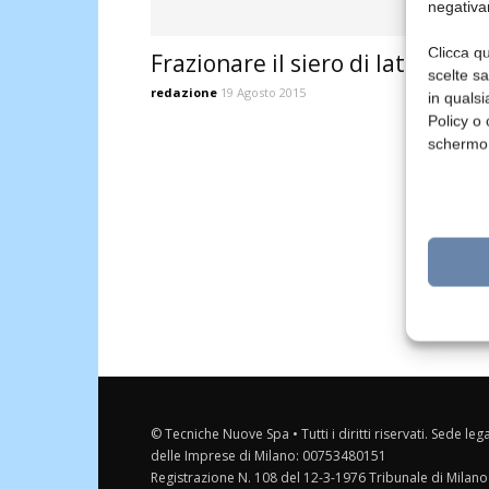
negativa
Clicca qu
Frazionare il siero di latte
scelte s
redazione
19 Agosto 2015
in qualsi
Policy o 
schermo
© Tecniche Nuove Spa • Tutti i diritti riservati. Sede leg
delle Imprese di Milano: 00753480151
Registrazione N. 108 del 12-3-1976 Tribunale di Milano 