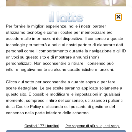
Per fornire le migliori esperienze, noi e i nostri partner
utilizziamo tecnologie come i cookie per memorizzare e/o
accedere alle informazioni del dispositivo. Il consenso a queste
tecnologie permetterà a noi e ai nostri partner di elaborare dati
personali come il comportamento durante la navigazione o gli ID
univoci su questo sito e di mostrare annunci (non)
Pannelli per celle frigorifere
personalizzati. Non acconsentire o ritirare il consenso può
influire negativamente su alcune caratteristiche e funzioni.
redazione
2 Maggio 2017
Clicca qui sotto per acconsentire a quanto sopra o per fare
Leggi la rivista
scelte dettagliate. Le tue scelte saranno applicate solamente a
questo sito. È possibile modificare le impostazioni in qualsiasi
momento, compreso il ritiro del consenso, utilizzando i pulsanti
della Cookie Policy o cliccando sul pulsante di gestione del
consenso nella parte inferiore dello schermo.
Gestisci 1771 fornitori
Per saperne di più su questi scopi