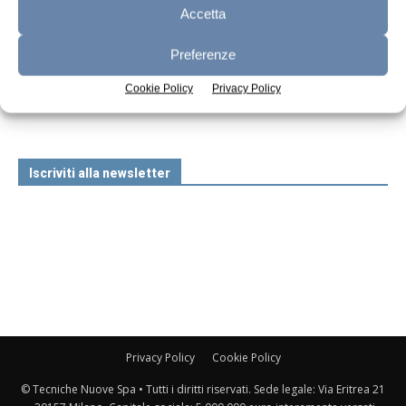
Accetta
Preferenze
n.7 - Luglio 2026
n.6 - Giugno 2026
n.5 - Maggio 2026
Edicola Web
Cookie Policy
Privacy Policy
Iscriviti alla newsletter
Privacy Policy
Cookie Policy
© Tecniche Nuove Spa • Tutti i diritti riservati. Sede legale: Via Eritrea 21