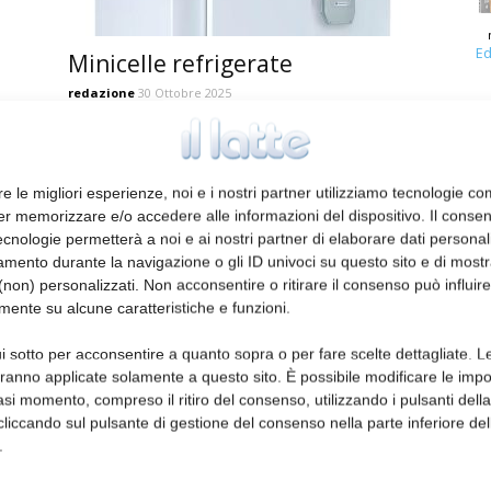
Ed
Minicelle refrigerate
redazione
30 Ottobre 2025
re le migliori esperienze, noi e i nostri partner utilizziamo tecnologie co
er memorizzare e/o accedere alle informazioni del dispositivo. Il conse
cnologie permetterà a noi e ai nostri partner di elaborare dati personal
mento durante la navigazione o gli ID univoci su questo sito e di most
non) personalizzati. Non acconsentire o ritirare il consenso può influire
mente su alcune caratteristiche e funzioni.
i sotto per acconsentire a quanto sopra o per fare scelte dettagliate. L
Refrigeratori industriali
aranno applicate solamente a questo sito. È possibile modificare le impo
modulari
asi momento, compreso il ritiro del consenso, utilizzando i pulsanti dell
cliccando sul pulsante di gestione del consenso nella parte inferiore del
redazione
29 Settembre 2023
.