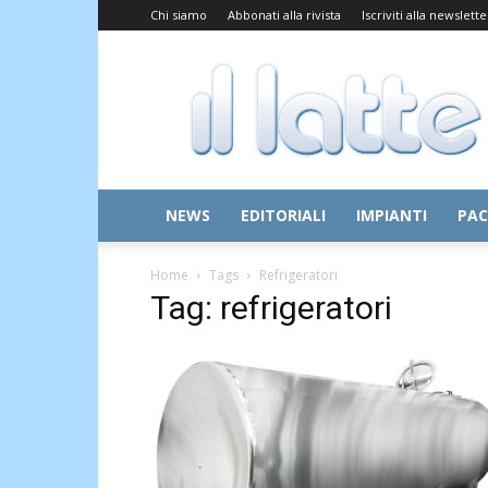
Chi siamo
Abbonati alla rivista
Iscriviti alla newslette
Il
Latte
NEWS
EDITORIALI
IMPIANTI
PAC
Home
Tags
Refrigeratori
Tag: refrigeratori