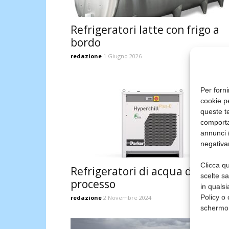
Refrigeratori latte con frigo a
bordo
redazione
1 Giugno 2026
Per forni
cookie p
queste te
comporta
annunci (
negativa
Clicca qu
Refrigeratori di acqua di
scelte s
processo
in qualsi
Policy o 
redazione
2 Novembre 2024
schermo