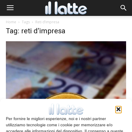
Home
Tags
Reti d’impresa
Tag: reti d’impresa
Presto aperte le domande di credito per
investimenti delle reti d’impresa
Per fornire le migliori esperienze, noi e i nostri partner
redazione
12 Febbraio 2016
utilizziamo tecnologie come i cookie per memorizzare e/o
accedere alle informazioni del dispositivo. Il consenso a queste