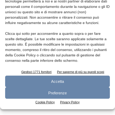
Leggi la rivista
tecnologie permetterà a noi e ai nostri partner di elaborare dati
personali come il comportamento durante la navigazione o gli ID
univoci su questo sito e di mostrare annunci (non)
personalizzati. Non acconsentire o ritirare il consenso può
influire negativamente su alcune caratteristiche e funzioni.
Clicca qui sotto per acconsentire a quanto sopra o per fare
scelte dettagliate. Le tue scelte saranno applicate solamente a
questo sito. È possibile modificare le impostazioni in qualsiasi
momento, compreso il ritiro del consenso, utilizzando i pulsanti
della Cookie Policy o cliccando sul pulsante di gestione del
n.7 - Luglio 2026
n.6 - Giugno 2026
n.5 - Maggio 2026
consenso nella parte inferiore dello schermo.
Edicola Web
Gestisci 1771 fornitori
Per saperne di più su questi scopi
Accetta
Iscriviti alla newsletter
Preferenze
Cookie Policy
Privacy Policy