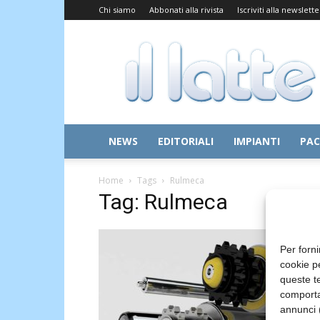
Chi siamo
Abbonati alla rivista
Iscriviti alla newslette
Il
Latte
NEWS
EDITORIALI
IMPIANTI
PAC
Home
Tags
Rulmeca
Tag: Rulmeca
Per forni
cookie p
queste te
comporta
annunci (