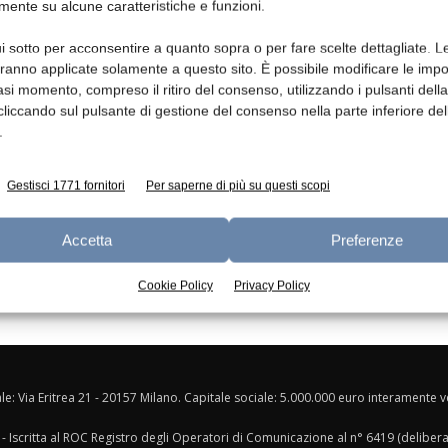
mente su alcune caratteristiche e funzioni.
Ed
i sotto per acconsentire a quanto sopra o per fare scelte dettagliate. L
aranno applicate solamente a questo sito. È possibile modificare le impo
asi momento, compreso il ritiro del consenso, utilizzando i pulsanti dell
cliccando sul pulsante di gestione del consenso nella parte inferiore del
.
Gestisci 1771 fornitori
Per saperne di più su questi scopi
Accetta
Preferenze
Cookie Policy
Privacy Policy
ale: Via Eritrea 21 - 20157 Milano. Capitale sociale: 5.000.000 euro interamente ver
- Iscritta al ROC Registro degli Operatori di Comunicazione al n° 6419 (deliber