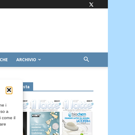
ICHE
ARCHIVIO
Leggi la rivista
me i
nso a
i come il
rare