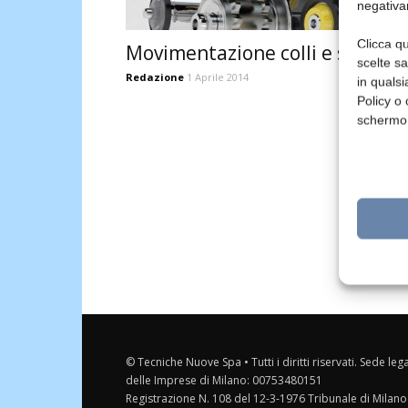
negativa
Clicca qu
Movimentazione colli e sfusi
scelte s
Redazione
1 Aprile 2014
in qualsi
Policy o 
schermo
© Tecniche Nuove Spa • Tutti i diritti riservati. Sede leg
delle Imprese di Milano: 00753480151
Registrazione N. 108 del 12-3-1976 Tribunale di Milano 