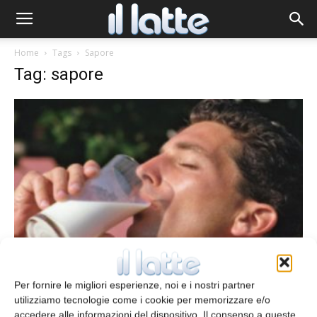
Home
Tags
Sapore
Tag: sapore
Inibizione del sapore amaro delle
proteine del siero idrolizzato
Per fornire le migliori esperienze, noi e i nostri partner
Redazione
21 Gennaio 2014
utilizziamo tecnologie come i cookie per memorizzare e/o
accedere alle informazioni del dispositivo. Il consenso a queste