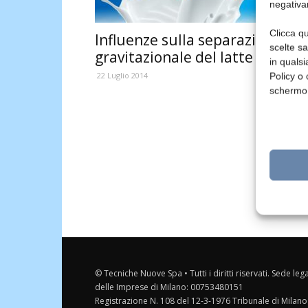
negativa
Clicca qu
Influenze sulla separazione
scelte s
gravitazionale del latte
in qualsi
22 Luglio 2014
Policy o 
schermo
© Tecniche Nuove Spa • Tutti i diritti riservati. Sede leg
delle Imprese di Milano: 00753480151
Registrazione N. 108 del 12-3-1976 Tribunale di Milano 