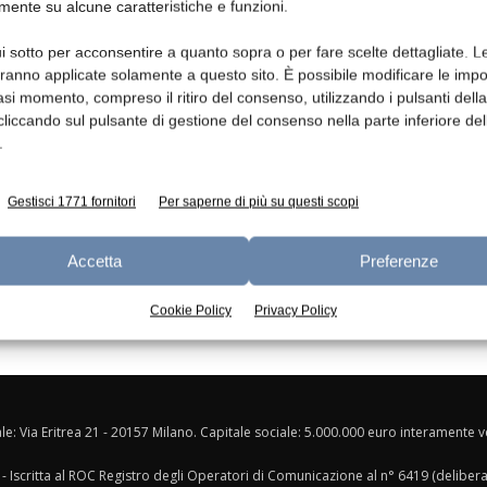
mente su alcune caratteristiche e funzioni.
Ed
i sotto per acconsentire a quanto sopra o per fare scelte dettagliate. L
aranno applicate solamente a questo sito. È possibile modificare le impo
asi momento, compreso il ritiro del consenso, utilizzando i pulsanti dell
cliccando sul pulsante di gestione del consenso nella parte inferiore del
.
Gestisci 1771 fornitori
Per saperne di più su questi scopi
Accetta
Preferenze
Cookie Policy
Privacy Policy
ale: Via Eritrea 21 - 20157 Milano. Capitale sociale: 5.000.000 euro interamente ver
- Iscritta al ROC Registro degli Operatori di Comunicazione al n° 6419 (deliber