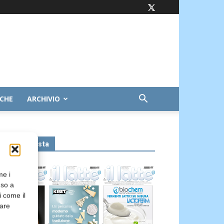
ICHE
ARCHIVIO
Leggi la rivista
me i
nso a
i come il
rare