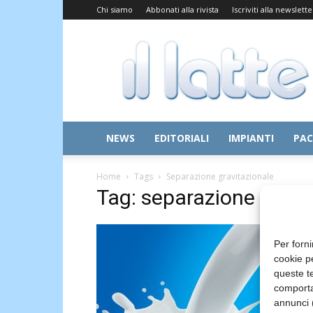
Chi siamo
Abbonati alla rivista
Iscriviti alla newslette
Il
Latte
NEWS
EDITORIALI
IMPIANTI
PAC
Home
Tags
Separazione gravitazionale
Tag: separazione gravi
Per forni
cookie p
queste te
comporta
annunci (