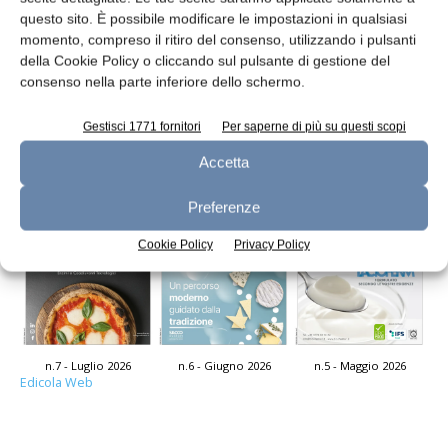
questo sito. È possibile modificare le impostazioni in qualsiasi
momento, compreso il ritiro del consenso, utilizzando i pulsanti
Tank coibentati per latte e siero
della Cookie Policy o cliccando sul pulsante di gestione del
consenso nella parte inferiore dello schermo.
redazione
1 Settembre 2016
Gestisci 1771 fornitori
Per saperne di più su questi scopi
Leggi la rivista
Accetta
Preferenze
Cookie Policy
Privacy Policy
n.7 - Luglio 2026
n.6 - Giugno 2026
n.5 - Maggio 2026
Edicola Web