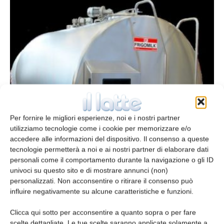
Raffreddamento latte alla stalla
Per fornire le migliori esperienze, noi e i nostri partner
redazione
26 Agosto 2018
utilizziamo tecnologie come i cookie per memorizzare e/o
accedere alle informazioni del dispositivo. Il consenso a queste
tecnologie permetterà a noi e ai nostri partner di elaborare dati
personali come il comportamento durante la navigazione o gli ID
univoci su questo sito e di mostrare annunci (non)
personalizzati. Non acconsentire o ritirare il consenso può
influire negativamente su alcune caratteristiche e funzioni.
Clicca qui sotto per acconsentire a quanto sopra o per fare
scelte dettagliate. Le tue scelte saranno applicate solamente a