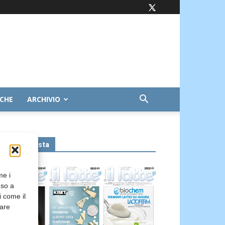
ICHE
ARCHIVIO
Leggi la rivista
me i
nso a
i come il
rare