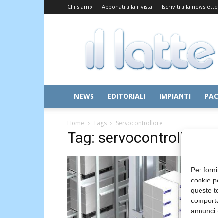
Chi siamo
Abbonati alla rivista
Iscriviti alla newslette
Il
Latte
NEWS
EDITORIALI
IMPIANTI
PAC
Home
Tags
Servocontrollore
Tag: servocontrollore
Per forni
cookie p
queste te
comporta
annunci (