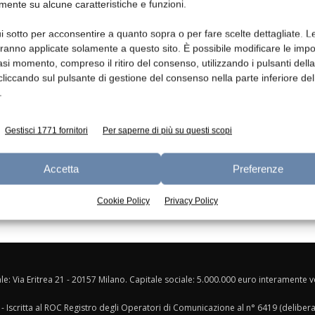
mente su alcune caratteristiche e funzioni.
Ed
i sotto per acconsentire a quanto sopra o per fare scelte dettagliate. L
aranno applicate solamente a questo sito. È possibile modificare le impo
asi momento, compreso il ritiro del consenso, utilizzando i pulsanti dell
cliccando sul pulsante di gestione del consenso nella parte inferiore del
.
Gestisci 1771 fornitori
Per saperne di più su questi scopi
Accetta
Preferenze
Cookie Policy
Privacy Policy
ale: Via Eritrea 21 - 20157 Milano. Capitale sociale: 5.000.000 euro interamente ver
- Iscritta al ROC Registro degli Operatori di Comunicazione al n° 6419 (deliber