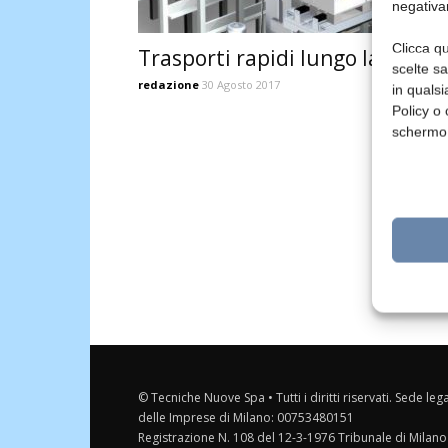
negativa
Clicca qu
Trasporti rapidi lungo la corsia
scelte s
redazione
30 Agosto 2017
in qualsi
Policy o 
schermo
© Tecniche Nuove Spa • Tutti i diritti riservati. Sede leg
delle Imprese di Milano: 00753480151
Registrazione N. 108 del 12-3-1976 Tribunale di Milano 