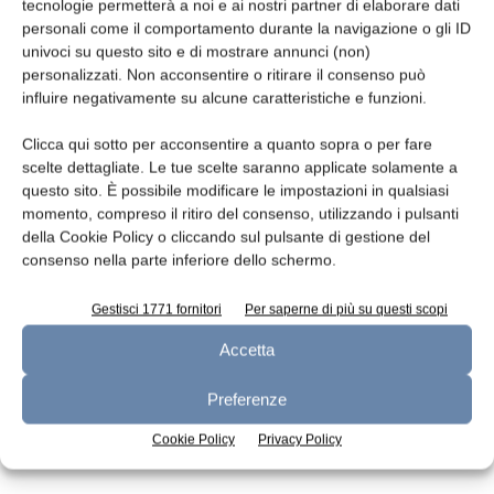
Leggi la rivista
tecnologie permetterà a noi e ai nostri partner di elaborare dati
personali come il comportamento durante la navigazione o gli ID
univoci su questo sito e di mostrare annunci (non)
personalizzati. Non acconsentire o ritirare il consenso può
influire negativamente su alcune caratteristiche e funzioni.
Clicca qui sotto per acconsentire a quanto sopra o per fare
scelte dettagliate. Le tue scelte saranno applicate solamente a
questo sito. È possibile modificare le impostazioni in qualsiasi
momento, compreso il ritiro del consenso, utilizzando i pulsanti
della Cookie Policy o cliccando sul pulsante di gestione del
n.7 - Luglio 2026
n.6 - Giugno 2026
n.5 - Maggio 2026
consenso nella parte inferiore dello schermo.
Edicola Web
Gestisci 1771 fornitori
Per saperne di più su questi scopi
Accetta
Iscriviti alla newsletter
Preferenze
Cookie Policy
Privacy Policy