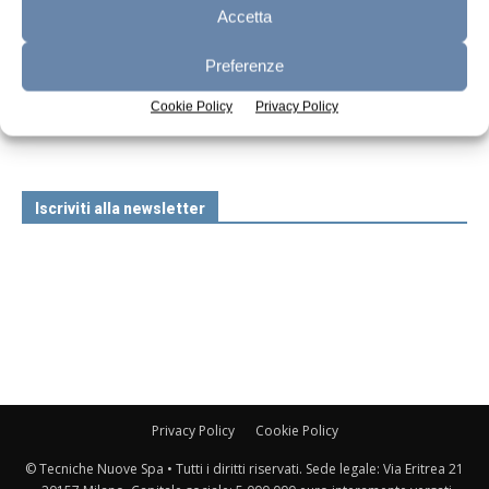
Accetta
Preferenze
n.7 - Luglio 2026
n.6 - Giugno 2026
n.5 - Maggio 2026
Edicola Web
Cookie Policy
Privacy Policy
Iscriviti alla newsletter
Privacy Policy
Cookie Policy
© Tecniche Nuove Spa • Tutti i diritti riservati. Sede legale: Via Eritrea 21