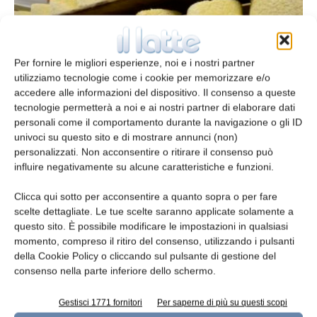
Per fornire le migliori esperienze, noi e i nostri partner
utilizziamo tecnologie come i cookie per memorizzare e/o
accedere alle informazioni del dispositivo. Il consenso a queste
tecnologie permetterà a noi e ai nostri partner di elaborare dati
personali come il comportamento durante la navigazione o gli ID
univoci su questo sito e di mostrare annunci (non)
Soluzioni per ogni formaggio
personalizzati. Non acconsentire o ritirare il consenso può
influire negativamente su alcune caratteristiche e funzioni.
Luca Ornati
30 Settembre 2013
Clicca qui sotto per acconsentire a quanto sopra o per fare
Leggi la rivista
scelte dettagliate. Le tue scelte saranno applicate solamente a
questo sito. È possibile modificare le impostazioni in qualsiasi
momento, compreso il ritiro del consenso, utilizzando i pulsanti
della Cookie Policy o cliccando sul pulsante di gestione del
consenso nella parte inferiore dello schermo.
Gestisci 1771 fornitori
Per saperne di più su questi scopi