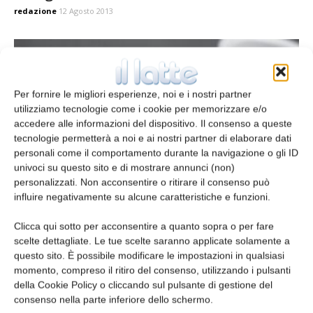
redazione
12 Agosto 2013
Per fornire le migliori esperienze, noi e i nostri partner
utilizziamo tecnologie come i cookie per memorizzare e/o
accedere alle informazioni del dispositivo. Il consenso a queste
tecnologie permetterà a noi e ai nostri partner di elaborare dati
personali come il comportamento durante la navigazione o gli ID
univoci su questo sito e di mostrare annunci (non)
personalizzati. Non acconsentire o ritirare il consenso può
Sicurezza e qualità
influire negativamente su alcune caratteristiche e funzioni.
Imballi a regola d’arte
Clicca qui sotto per acconsentire a quanto sopra o per fare
redazione
10 Giugno 2013
scelte dettagliate. Le tue scelte saranno applicate solamente a
questo sito. È possibile modificare le impostazioni in qualsiasi
momento, compreso il ritiro del consenso, utilizzando i pulsanti
Leggi la rivista
della Cookie Policy o cliccando sul pulsante di gestione del
consenso nella parte inferiore dello schermo.