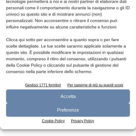
Leggi la rivista
tecnologie permetterà a noi e ai nostri partner di elaborare dati
personali come il comportamento durante la navigazione o gli ID
univoci su questo sito e di mostrare annunci (non)
personalizzati. Non acconsentire o ritirare il consenso può
influire negativamente su alcune caratteristiche e funzioni.
Clicca qui sotto per acconsentire a quanto sopra o per fare
scelte dettagliate. Le tue scelte saranno applicate solamente a
questo sito. È possibile modificare le impostazioni in qualsiasi
momento, compreso il ritiro del consenso, utilizzando i pulsanti
della Cookie Policy o cliccando sul pulsante di gestione del
n.7 - Luglio 2026
n.6 - Giugno 2026
n.5 - Maggio 2026
consenso nella parte inferiore dello schermo.
Edicola Web
Gestisci 1771 fornitori
Per saperne di più su questi scopi
Accetta
Iscriviti alla newsletter
Preferenze
Cookie Policy
Privacy Policy