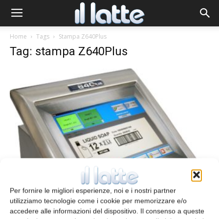
Home
Tags
Stampa Z640Plus
Tag: stampa Z640Plus
Stampa a getto d’inchiostro
Per fornire le migliori esperienze, noi e i nostri partner
redazione
2 Ottobre 2013
utilizziamo tecnologie come i cookie per memorizzare e/o
accedere alle informazioni del dispositivo. Il consenso a queste