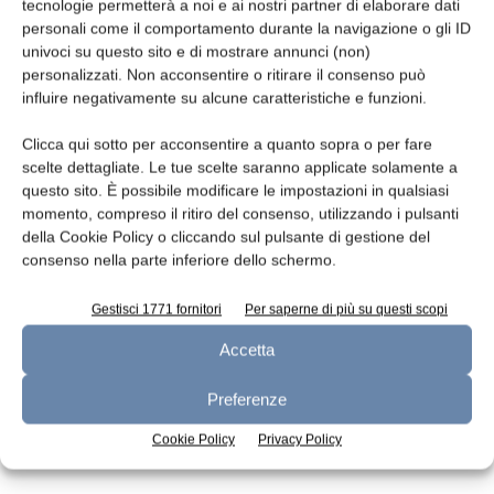
Leggi la rivista
tecnologie permetterà a noi e ai nostri partner di elaborare dati
personali come il comportamento durante la navigazione o gli ID
univoci su questo sito e di mostrare annunci (non)
personalizzati. Non acconsentire o ritirare il consenso può
influire negativamente su alcune caratteristiche e funzioni.
Clicca qui sotto per acconsentire a quanto sopra o per fare
scelte dettagliate. Le tue scelte saranno applicate solamente a
questo sito. È possibile modificare le impostazioni in qualsiasi
momento, compreso il ritiro del consenso, utilizzando i pulsanti
della Cookie Policy o cliccando sul pulsante di gestione del
n.7 - Luglio 2026
n.6 - Giugno 2026
n.5 - Maggio 2026
consenso nella parte inferiore dello schermo.
Edicola Web
Gestisci 1771 fornitori
Per saperne di più su questi scopi
Accetta
Iscriviti alla newsletter
Preferenze
Cookie Policy
Privacy Policy