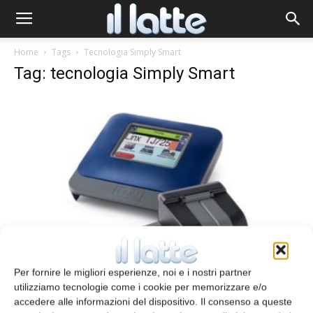
Home
Tags
Tecnologia Simply Smart
Tag: tecnologia Simply Smart
Codifica a getto d’inchiostro
Per fornire le migliori esperienze, noi e i nostri partner
redazione
1 Giugno 2013
utilizziamo tecnologie come i cookie per memorizzare e/o
accedere alle informazioni del dispositivo. Il consenso a queste